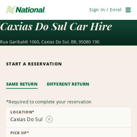
Skip
Navigation
Sign In / Enrol
Men
Caxias Do Sul Car Hire
Rua Garibaldi 1060, Caxias Do Sul, BR, 95080 190
START A RESERVATION
SAME RETURN
DIFFERENT RETURN
*
Required to complete your reservation
LOCATION
*
Caxias Do Sul
Remove
Location
PICK UP
*