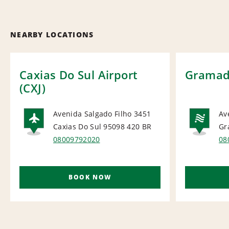
NEARBY LOCATIONS
Caxias Do Sul Airport
Grama
(CXJ)
Avenida Salgado Filho 3451
Av
Caxias Do Sul 95098 420
BR
Gr
AIRPORT
NA
08009792020
08
BOOK NOW