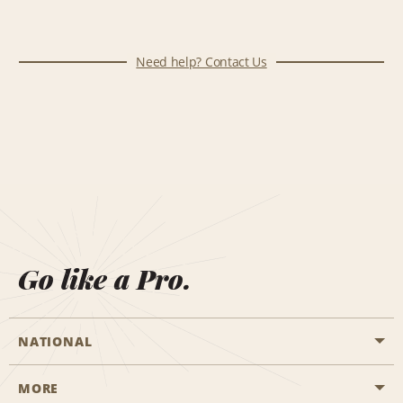
Need help? Contact Us
Go like a Pro.
NATIONAL
MORE
Start a Reservation