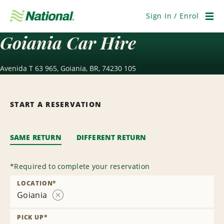
Skip
Navigation
Sign In / Enrol
Men
Goiania Car Hire
Avenida T 63 965, Goiania, BR, 74230 105
START A RESERVATION
SAME RETURN
DIFFERENT RETURN
*
Required to complete your reservation
LOCATION
*
Goiania
Remove
Location
PICK UP
*