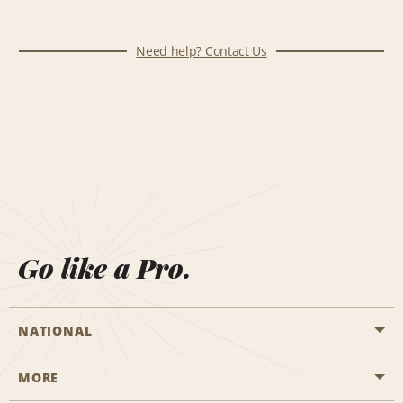
Need help? Contact Us
Go like a Pro.
NATIONAL
MORE
Start a Reservation