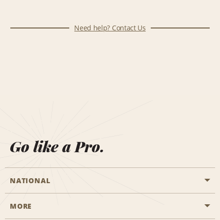
Need help? Contact Us
Go like a Pro.
NATIONAL
MORE
Start a Reservation