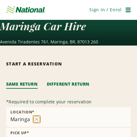
Skip
Navigation
Sign In / Enrol
Men
Maringa Car Hire
Avenida Tiradentes 761, Maringa, BR, 87013 260
START A RESERVATION
SAME RETURN
DIFFERENT RETURN
*
Required to complete your reservation
LOCATION
*
Maringa
Remove
Location
PICK UP
*