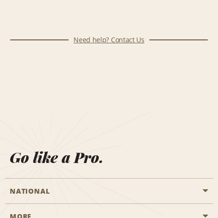
Need help? Contact Us
Go like a Pro.
NATIONAL
MORE
Start a Reservation