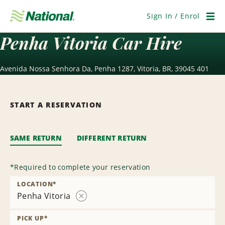
Skip
Navigation
Sign In / Enrol
Men
Penha Vitoria Car Hire
Avenida Nossa Senhora Da, Penha 1287, Vitoria, BR, 39045 401
START A RESERVATION
SAME RETURN
DIFFERENT RETURN
*
Required to complete your reservation
LOCATION
*
Penha Vitoria
Remove
Location
PICK UP
*