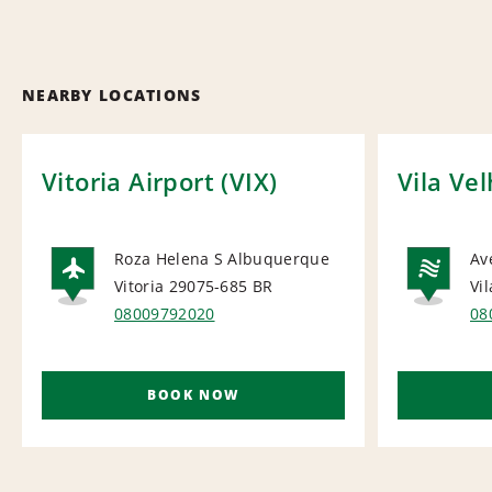
NEARBY LOCATIONS
Vitoria Airport (VIX)
Vila Ve
Roza Helena S Albuquerque
Av
Vitoria 29075-685
BR
Vi
AIRPORT
NA
08009792020
08
BOOK NOW