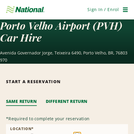
Skip
Navigation
Sign In / Enrol
Men
Porto Velho Airport (PVH)
Car Hire
Avenida Governador Jorge, Teixeira 6490, Porto Velho, BR, 76803
970
START A RESERVATION
SAME RETURN
DIFFERENT RETURN
*
Required to complete your reservation
LOCATION
*