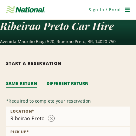
Skip
Navigation
Sign In / Enrol
Men
Ribeirao Preto Car Hire
Avenida Maurilio Biagi 520, Ribeirao Preto, BR, 14020 750
START A RESERVATION
SAME RETURN
DIFFERENT RETURN
*
Required to complete your reservation
LOCATION
*
Ribeirao Preto
Remove
Location
PICK UP
*