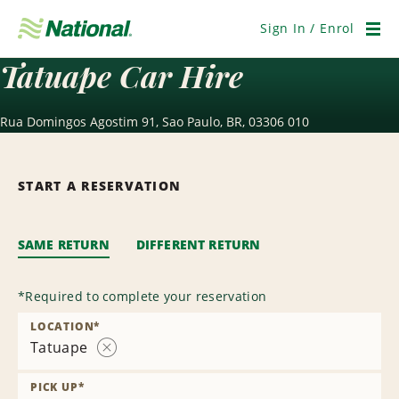
Skip
Navigation
Sign In / Enrol
Men
Tatuape Car Hire
Rua Domingos Agostim 91, Sao Paulo, BR, 03306 010
START A RESERVATION
SAME RETURN
DIFFERENT RETURN
*
Required to complete your reservation
LOCATION
*
Tatuape
Remove
Location
PICK UP
*