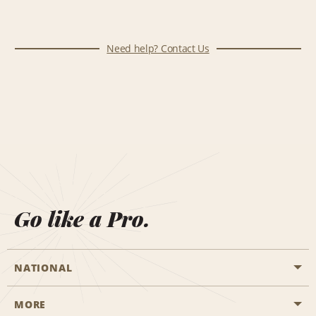
Need help? Contact Us
Go like a Pro.
NATIONAL
MORE
Start a Reservation