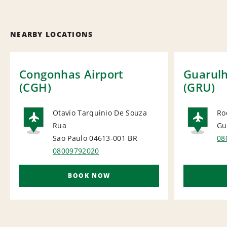
NEARBY LOCATIONS
Congonhas Airport
Guarulh
(CGH)
(GRU)
Otavio Tarquinio De Souza
Ro
Rua
Gu
AIRPORT
AI
Sao Paulo 04613-001
BR
08
08009792020
BOOK NOW