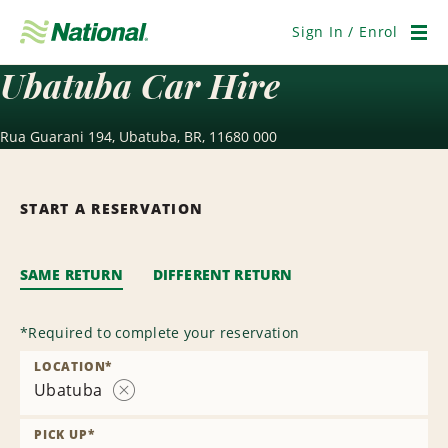
Skip
Navigation
Sign In / Enrol
Men
Ubatuba Car Hire
Rua Guarani 194, Ubatuba, BR, 11680 000
START A RESERVATION
SAME RETURN
DIFFERENT RETURN
*
Required to complete your reservation
LOCATION
*
Ubatuba
Remove
Location
PICK UP
*