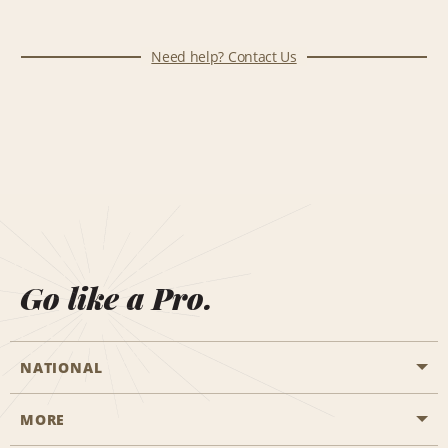
Need help? Contact Us
Go like a Pro.
NATIONAL
MORE
Start a Reservation